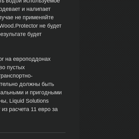
ть водой используемое
рдевает и налипает
случае не применяйте
Wood.Protector не будет
езультате будет
or на европоддонах
во пустых
транспортно-
ательно должны быть
ональными и пригодными
, Liquid Solutions
 из расчета 11 евро за