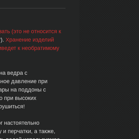
ать (это не относится к
).
Хранение изделий
иведет к необратимому
на ведра с
ьное давление при
вары на поддоны с
но при высоких
зрушиться!
r настоятельно
и перчатки, а также,